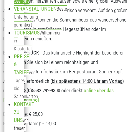
Tagesgerichten, herzhaften Jausen sowie einer großen Auswahl
Seehöhe
VERANSTALTUNGEN
Beste
an Kuchen und Eisbechern kulinarisch verwöhnt. Auf den großen
Unterhaltung
Sonnenterrassen können die Sonnenanbeter das wunderschöne
garantiert
Bergpanorama in gemütlichen Liegesstühlen oder im
TOURISMUS
Willkommen
Loungebereich genießen.
im
Klostertal
BERGFRÜHSTÜCK
- Das kulinarische Highlight der besonderen
PREISE
Art. Stärken Sie sich bei einem reichhaltigen und
&
schmackhaften Bergfrühstück im Bergrestaurant Sonnenkopf.
TARIFE
von
Tages-
Anmeldung erforderlich (
bis spätestens 14:00 Uhr am Vortag
)
bis
unter T: +43(0)5582 292-9300 oder direkt
online über das
Saisonkarten
Reservierungstool
KONTAKT
ZU
Erwachsene: € 25,00
UNS
wir
Kinder (5-13 Jahre): € 14,00
freuen