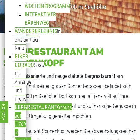
WOCHENPROGRAMM
Genuss auf 1.700 m Seehöhe
INTERAKTIVER
BÄRENWEG
WANDERERLEBNIS
in
einzigartiger
Natur
BERGRESTAURANT AM
BIKER-
SONNENKOPF
DORADO
Spaß
für
Das
generalsanierte und neugestaltete Bergrestaurant
am
Anfänger
Sonnenkopf mit seinen großen Sonnenterrassen, befindet sich
und
auf fast 2.000 m Seehöhe. Dort kommen all jene voll auf ihre
Profis
Kosten, die freundliche Gastlichkeit und kulinarische Genüsse in
ENGLISH
BERGRESTAURANT
Genuss
Sprache auswählen
traumhafter Umgebung genießen möchten.
auf
1.700
Im Bergrestaurant Sonnenkopf werden Sie abwechslungsreichen
m