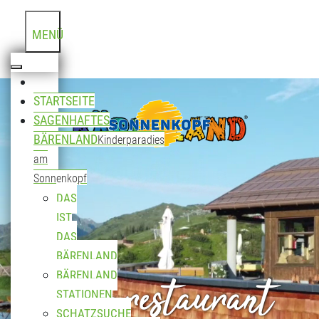
MENÜ
STARTSEITE
SAGENHAFTES
BÄRENLAND
Kinderparadies
am
Sonnenkopf
DAS
IST
DAS
BÄRENLAND
Bergrestaurant
BÄRENLAND
STATIONEN
SCHATZSUCHE