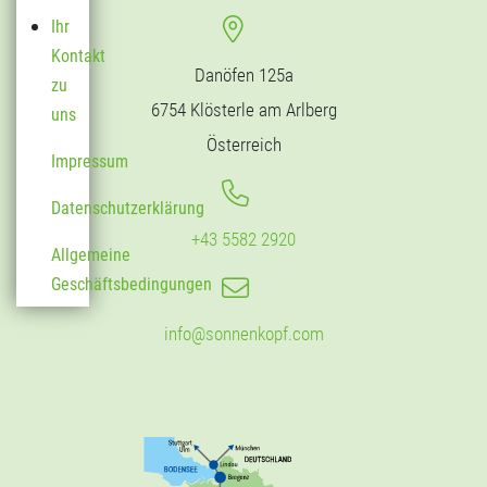
Ihr
Kontakt
Danöfen 125a
zu
6754 Klösterle am Arlberg
uns
Österreich
Impressum
Datenschutzerklärung
+43 5582 2920
Allgemeine
Geschäftsbedingungen
info@sonnenkopf.com