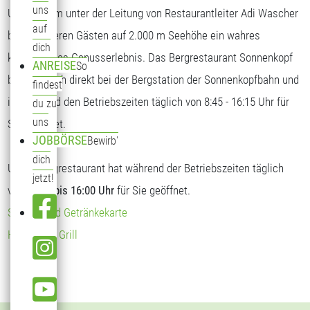
uns
Unser Team unter der Leitung von Restaurantleiter Adi Wascher
auf
bietet unseren Gästen auf 2.000 m Seehöhe ein wahres
dich
kulinarisches Genusserlebnis. Das Bergrestaurant Sonnenkopf
ANREISE
So
befindet sich direkt bei der Bergstation der Sonnenkopfbahn und
findest
ist während den Betriebszeiten täglich von 8:45 - 16:15 Uhr für
du zu
uns
Sie geöffnet.
JOBBÖRSE
Bewirb'
dich
Unser Bergrestaurant hat während der Betriebszeiten täglich
jetzt!
von
09:00 bis 16:00 Uhr
für Sie geöffnet.
Speise- und Getränkekarte
Hendl vom Grill