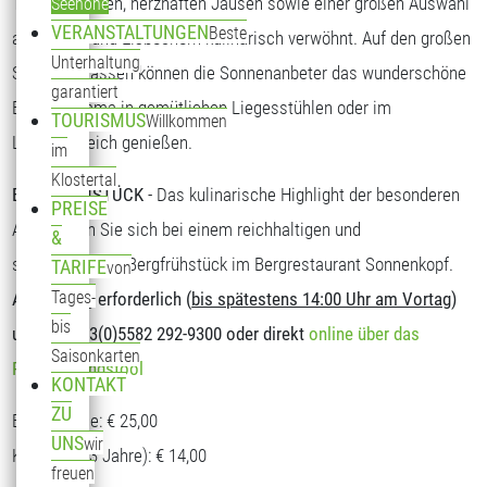
Tagesgerichten, herzhaften Jausen sowie einer großen Auswahl
Seehöhe
VERANSTALTUNGEN
Beste
an Kuchen und Eisbechern kulinarisch verwöhnt. Auf den großen
Unterhaltung
Sonnenterrassen können die Sonnenanbeter das wunderschöne
garantiert
Bergpanorama in gemütlichen Liegesstühlen oder im
TOURISMUS
Willkommen
Loungebereich genießen.
im
Klostertal
BERGFRÜHSTÜCK
- Das kulinarische Highlight der besonderen
PREISE
Art. Stärken Sie sich bei einem reichhaltigen und
&
schmackhaften Bergfrühstück im Bergrestaurant Sonnenkopf.
TARIFE
von
Tages-
Anmeldung erforderlich (
bis spätestens 14:00 Uhr am Vortag
)
bis
unter T: +43(0)5582 292-9300 oder direkt
online über das
Saisonkarten
Reservierungstool
KONTAKT
ZU
Erwachsene: € 25,00
UNS
wir
Kinder (5-13 Jahre): € 14,00
freuen