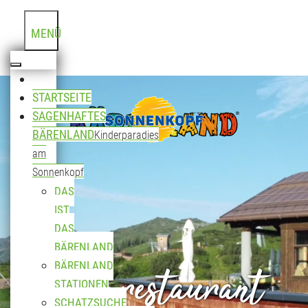
MENÜ
STARTSEITE
SAGENHAFTES
BÄRENLAND
Kinderparadies
am
Sonnenkopf
DAS
IST
DAS
BÄRENLAND
Bergrestaurant
BÄRENLAND
STATIONEN
SCHATZSUCHE