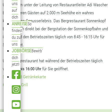
uns
Unser Team unter der Leitung von Restaurantleiter Adi Wascher
auf
bietet unseren Gästen auf 2.000 m Seehöhe ein wahres
dich
kulinarisches Genusserlebnis. Das Bergrestaurant Sonnenkopf
ANREISE
So
befindet sich direkt bei der Bergstation der Sonnenkopfbahn und
findest
ist während den Betriebszeiten täglich von 8:45 - 16:15 Uhr für
du zu
uns
Sie geöffnet.
JOBBÖRSE
Bewirb'
dich
Unser Bergrestaurant hat während der Betriebszeiten täglich
jetzt!
von
09:00 bis 16:00 Uhr
für Sie geöffnet.
Speise- und Getränkekarte
Hendl vom Grill