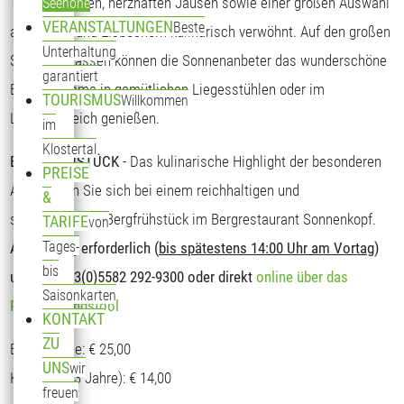
Tagesgerichten, herzhaften Jausen sowie einer großen Auswahl
Seehöhe
VERANSTALTUNGEN
Beste
an Kuchen und Eisbechern kulinarisch verwöhnt. Auf den großen
Unterhaltung
Sonnenterrassen können die Sonnenanbeter das wunderschöne
garantiert
Bergpanorama in gemütlichen Liegesstühlen oder im
TOURISMUS
Willkommen
Loungebereich genießen.
im
Klostertal
BERGFRÜHSTÜCK
- Das kulinarische Highlight der besonderen
PREISE
Art. Stärken Sie sich bei einem reichhaltigen und
&
schmackhaften Bergfrühstück im Bergrestaurant Sonnenkopf.
TARIFE
von
Tages-
Anmeldung erforderlich (
bis spätestens 14:00 Uhr am Vortag
)
bis
unter T: +43(0)5582 292-9300 oder direkt
online über das
Saisonkarten
Reservierungstool
KONTAKT
ZU
Erwachsene: € 25,00
UNS
wir
Kinder (5-13 Jahre): € 14,00
freuen