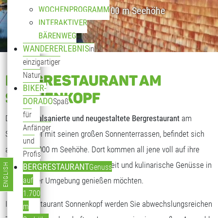
WOCHENPROGRAMM
Genuss auf 1.700 m Seehöhe
INTERAKTIVER
BÄRENWEG
WANDERERLEBNIS
in
einzigartiger
Natur
BERGRESTAURANT AM
BIKER-
SONNENKOPF
DORADO
Spaß
für
Das
generalsanierte und neugestaltete Bergrestaurant
am
Anfänger
Sonnenkopf mit seinen großen Sonnenterrassen, befindet sich
und
auf fast 2.000 m Seehöhe. Dort kommen all jene voll auf ihre
Profis
Kosten, die freundliche Gastlichkeit und kulinarische Genüsse in
ENGLISH
BERGRESTAURANT
Genuss
Sprache auswählen
traumhafter Umgebung genießen möchten.
auf
1.700
Im Bergrestaurant Sonnenkopf werden Sie abwechslungsreichen
m