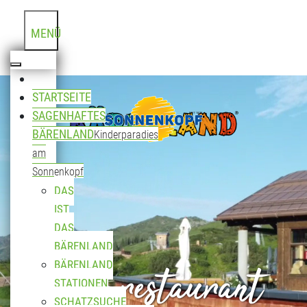
MENÜ
STARTSEITE
SAGENHAFTES
BÄRENLAND
Kinderparadies
am
Sonnenkopf
DAS
IST
DAS
BÄRENLAND
Bergrestaurant
BÄRENLAND
STATIONEN
SCHATZSUCHE