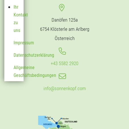
Ihr
Kontakt
Danöfen 125a
zu
6754 Klösterle am Arlberg
uns
Österreich
Impressum
Datenschutzerklärung
+43 5582 2920
Allgemeine
Geschäftsbedingungen
info@sonnenkopf.com