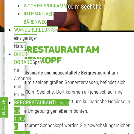
WOCHENPROGRAMM
Genuss auf 1.700 m Seehöhe
INTERAKTIVER
BÄRENWEG
WANDERERLEBNIS
in
einzigartiger
Natur
BERGRESTAURANT AM
BIKER-
SONNENKOPF
DORADO
Spaß
für
Das
generalsanierte und neugestaltete Bergrestaurant
am
Anfänger
Sonnenkopf mit seinen großen Sonnenterrassen, befindet sich
und
auf fast 2.000 m Seehöhe. Dort kommen all jene voll auf ihre
Profis
Kosten, die freundliche Gastlichkeit und kulinarische Genüsse in
ENGLISH
BERGRESTAURANT
Genuss
Sprache auswählen
traumhafter Umgebung genießen möchten.
auf
1.700
Im Bergrestaurant Sonnenkopf werden Sie abwechslungsreichen
m