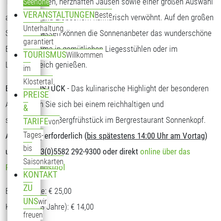
Tagesgerichten, herzhaften Jausen sowie einer großen Auswahl
Seehöhe
VERANSTALTUNGEN
Beste
an Kuchen und Eisbechern kulinarisch verwöhnt. Auf den großen
Unterhaltung
Sonnenterrassen können die Sonnenanbeter das wunderschöne
garantiert
Bergpanorama in gemütlichen Liegesstühlen oder im
TOURISMUS
Willkommen
Loungebereich genießen.
im
Klostertal
BERGFRÜHSTÜCK
- Das kulinarische Highlight der besonderen
PREISE
Art. Stärken Sie sich bei einem reichhaltigen und
&
schmackhaften Bergfrühstück im Bergrestaurant Sonnenkopf.
TARIFE
von
Tages-
Anmeldung erforderlich (
bis spätestens 14:00 Uhr am Vortag
)
bis
unter T: +43(0)5582 292-9300 oder direkt
online über das
Saisonkarten
Reservierungstool
KONTAKT
ZU
Erwachsene: € 25,00
UNS
wir
Kinder (5-13 Jahre): € 14,00
freuen