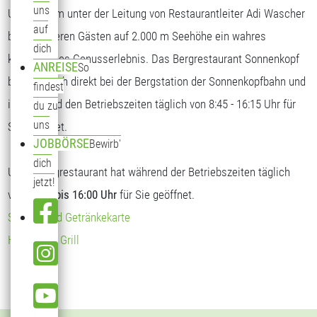
uns
Unser Team unter der Leitung von Restaurantleiter Adi Wascher
auf
bietet unseren Gästen auf 2.000 m Seehöhe ein wahres
dich
kulinarisches Genusserlebnis. Das Bergrestaurant Sonnenkopf
ANREISE
So
befindet sich direkt bei der Bergstation der Sonnenkopfbahn und
findest
ist während den Betriebszeiten täglich von 8:45 - 16:15 Uhr für
du zu
uns
Sie geöffnet.
JOBBÖRSE
Bewirb'
dich
Unser Bergrestaurant hat während der Betriebszeiten täglich
jetzt!
von
09:00 bis 16:00 Uhr
für Sie geöffnet.
Speise- und Getränkekarte
Hendl vom Grill