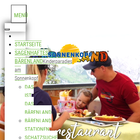
MENÜ
STARTSEITE
SAGENHAFTES
BÄRENLAND
Kinderparadies
am
Sonnenkopf
DAS
IST
DAS
BÄRENLAND
Bergrestaurant
BÄRENLAND
STATIONEN
SCHATZSUCHE