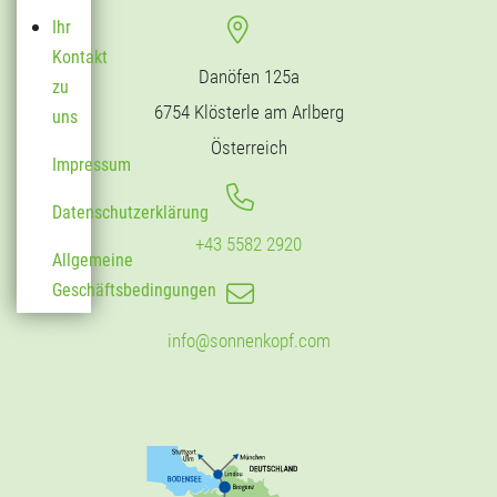
Ihr
Kontakt
Danöfen 125a
zu
6754 Klösterle am Arlberg
uns
Österreich
Impressum
Datenschutzerklärung
+43 5582 2920
Allgemeine
Geschäftsbedingungen
info@sonnenkopf.com