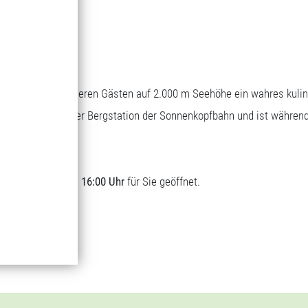
Bergrestaurant
Genuss auf 1.700 m Seehöhe
Wascher bietet unseren Gästen auf 2.000 m Seehöhe ein wahres kuli
sich direkt bei der Bergstation der Sonnenkopfbahn und ist währen
t.
lich von
09:00 bis 16:00 Uhr
für Sie geöffnet.