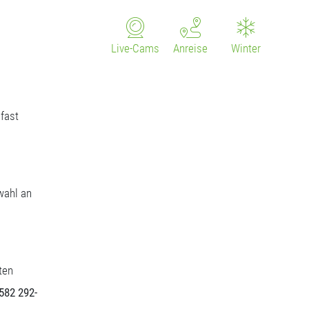
Live-Cams
Anreise
Winter
fast
wahl an
ten
5582 292-