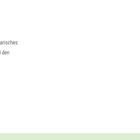
narisches
d den