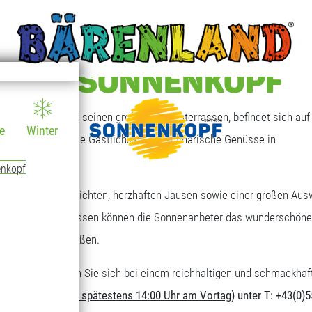
T AM SONNENKOPF
 Sonnenkopf mit seinen großen Sonnenterrassen, befindet sich auf 
e
Winter
en, die freundliche Gastlichkeit und kulinarische Genüsse in
enkopf
eichen Tagesgerichten, herzhaften Jausen sowie einer großen Aus
großen Sonnenterrassen können die Sonnenanbeter das wunderschöne
ungebereich genießen.
nderen Art. Stärken Sie sich bei einem reichhaltigen und schmackhaf
erforderlich (
bis spätestens 14:00 Uhr am Vortag
) unter T: +43(0)