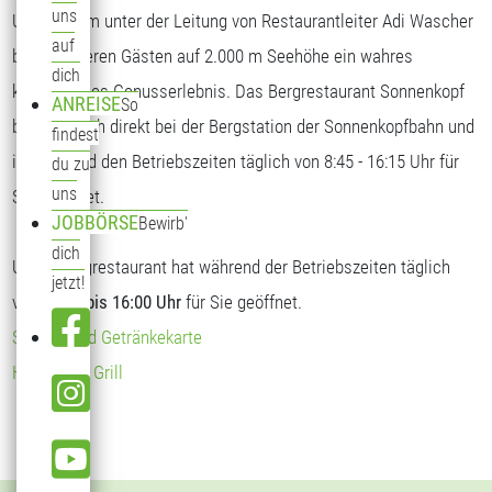
uns
Unser Team unter der Leitung von Restaurantleiter Adi Wascher
auf
bietet unseren Gästen auf 2.000 m Seehöhe ein wahres
dich
kulinarisches Genusserlebnis. Das Bergrestaurant Sonnenkopf
ANREISE
So
befindet sich direkt bei der Bergstation der Sonnenkopfbahn und
findest
ist während den Betriebszeiten täglich von 8:45 - 16:15 Uhr für
du zu
uns
Sie geöffnet.
JOBBÖRSE
Bewirb'
dich
Unser Bergrestaurant hat während der Betriebszeiten täglich
jetzt!
von
09:00 bis 16:00 Uhr
für Sie geöffnet.
Speise- und Getränkekarte
Hendl vom Grill