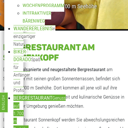
WOCHENPROGRAMM
Genuss auf 1.700 m Seehöhe
INTERAKTIVER
BÄRENWEG
WANDERERLEBNIS
in
einzigartiger
Natur
BERGRESTAURANT AM
BIKER-
SONNENKOPF
DORADO
Spaß
für
Das
generalsanierte und neugestaltete Bergrestaurant
am
Anfänger
Sonnenkopf mit seinen großen Sonnenterrassen, befindet sich
und
auf fast 2.000 m Seehöhe. Dort kommen all jene voll auf ihre
Profis
Kosten, die freundliche Gastlichkeit und kulinarische Genüsse in
ENGLISH
BERGRESTAURANT
Genuss
Sprache auswählen
traumhafter Umgebung genießen möchten.
auf
1.700
Im Bergrestaurant Sonnenkopf werden Sie abwechslungsreichen
m