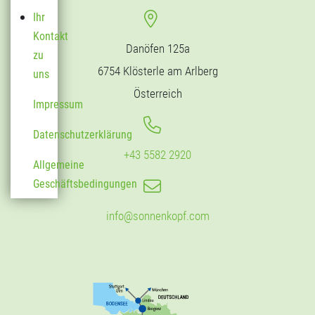
Ihr
Kontakt
Danöfen 125a
zu
6754 Klösterle am Arlberg
uns
Österreich
Impressum
Datenschutzerklärung
+43 5582 2920
Allgemeine
Geschäftsbedingungen
info@sonnenkopf.com