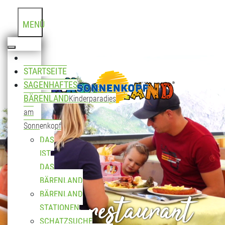
MENÜ
STARTSEITE
SAGENHAFTES
BÄRENLAND
Kinderparadies
am
Sonnenkopf
DAS
IST
DAS
BÄRENLAND
Bergrestaurant
BÄRENLAND
STATIONEN
SCHATZSUCHE