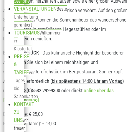
Tagesgerichten, herzhaften Jausen sowie einer großen Auswahl
Seehöhe
VERANSTALTUNGEN
Beste
an Kuchen und Eisbechern kulinarisch verwöhnt. Auf den großen
Unterhaltung
Sonnenterrassen können die Sonnenanbeter das wunderschöne
garantiert
Bergpanorama in gemütlichen Liegesstühlen oder im
TOURISMUS
Willkommen
Loungebereich genießen.
im
Klostertal
BERGFRÜHSTÜCK
- Das kulinarische Highlight der besonderen
PREISE
Art. Stärken Sie sich bei einem reichhaltigen und
&
schmackhaften Bergfrühstück im Bergrestaurant Sonnenkopf.
TARIFE
von
Tages-
Anmeldung erforderlich (
bis spätestens 14:00 Uhr am Vortag
)
bis
unter T: +43(0)5582 292-9300 oder direkt
online über das
Saisonkarten
Reservierungstool
KONTAKT
ZU
Erwachsene: € 25,00
UNS
wir
Kinder (5-13 Jahre): € 14,00
freuen