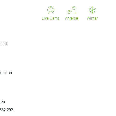
Live-Cams
Anreise
Winter
fast
wahl an
ten
5582 292-