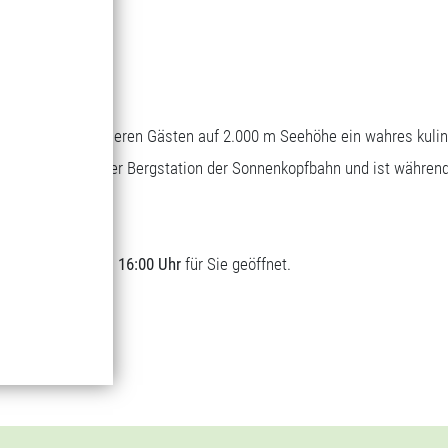
Bergrestaurant
Genuss auf 1.700 m Seehöhe
Wascher bietet unseren Gästen auf 2.000 m Seehöhe ein wahres kuli
sich direkt bei der Bergstation der Sonnenkopfbahn und ist währen
t.
lich von
09:00 bis 16:00 Uhr
für Sie geöffnet.