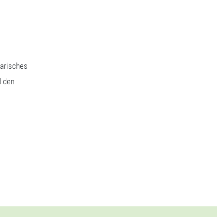
narisches
d den