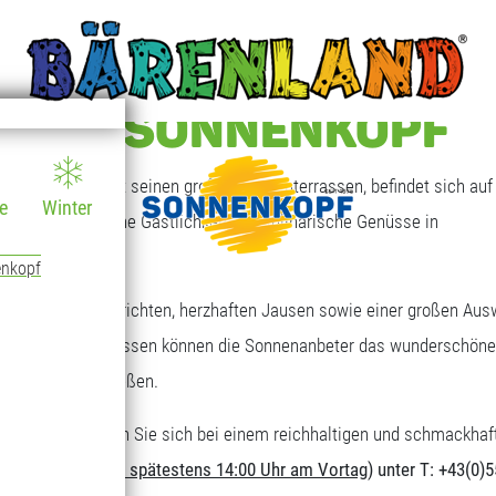
T AM SONNENKOPF
 Sonnenkopf mit seinen großen Sonnenterrassen, befindet sich auf 
e
Winter
en, die freundliche Gastlichkeit und kulinarische Genüsse in
enkopf
eichen Tagesgerichten, herzhaften Jausen sowie einer großen Aus
großen Sonnenterrassen können die Sonnenanbeter das wunderschöne
ungebereich genießen.
nderen Art. Stärken Sie sich bei einem reichhaltigen und schmackhaf
erforderlich (
bis spätestens 14:00 Uhr am Vortag
) unter T: +43(0)