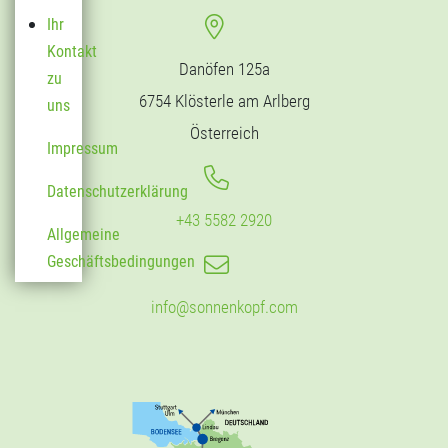
Ihr
Kontakt
Danöfen 125a
zu
6754 Klösterle am Arlberg
uns
Österreich
Impressum
Datenschutzerklärung
+43 5582 2920
Allgemeine
Geschäftsbedingungen
info@sonnenkopf.com