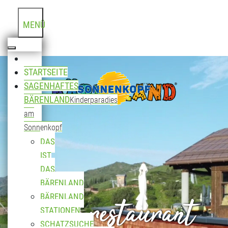
MENÜ
STARTSEITE
SAGENHAFTES
BÄRENLAND
Kinderparadies
am
Sonnenkopf
DAS
IST
DAS
BÄRENLAND
Bergrestaurant
BÄRENLAND
STATIONEN
SCHATZSUCHE