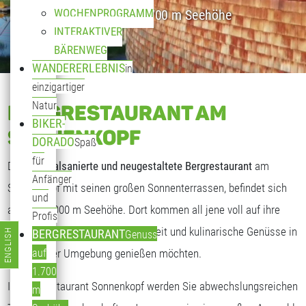
WOCHENPROGRAMM
Genuss auf 1.700 m Seehöhe
INTERAKTIVER
BÄRENWEG
WANDERERLEBNIS
in
einzigartiger
Natur
BERGRESTAURANT AM
BIKER-
SONNENKOPF
DORADO
Spaß
für
Das
generalsanierte und neugestaltete Bergrestaurant
am
Anfänger
Sonnenkopf mit seinen großen Sonnenterrassen, befindet sich
und
auf fast 2.000 m Seehöhe. Dort kommen all jene voll auf ihre
Profis
Kosten, die freundliche Gastlichkeit und kulinarische Genüsse in
ENGLISH
BERGRESTAURANT
Genuss
Sprache auswählen
traumhafter Umgebung genießen möchten.
auf
1.700
Im Bergrestaurant Sonnenkopf werden Sie abwechslungsreichen
m