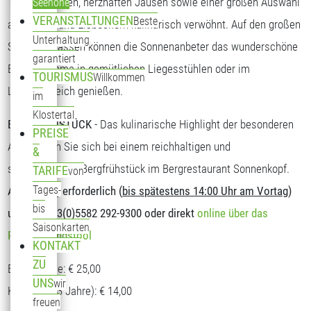
Tagesgerichten, herzhaften Jausen sowie einer großen Auswahl
Seehöhe
VERANSTALTUNGEN
Beste
an Kuchen und Eisbechern kulinarisch verwöhnt. Auf den großen
Unterhaltung
Sonnenterrassen können die Sonnenanbeter das wunderschöne
garantiert
Bergpanorama in gemütlichen Liegesstühlen oder im
TOURISMUS
Willkommen
Loungebereich genießen.
im
Klostertal
BERGFRÜHSTÜCK
- Das kulinarische Highlight der besonderen
PREISE
Art. Stärken Sie sich bei einem reichhaltigen und
&
schmackhaften Bergfrühstück im Bergrestaurant Sonnenkopf.
TARIFE
von
Tages-
Anmeldung erforderlich (
bis spätestens 14:00 Uhr am Vortag
)
bis
unter T: +43(0)5582 292-9300 oder direkt
online über das
Saisonkarten
Reservierungstool
KONTAKT
ZU
Erwachsene: € 25,00
UNS
wir
Kinder (5-13 Jahre): € 14,00
freuen