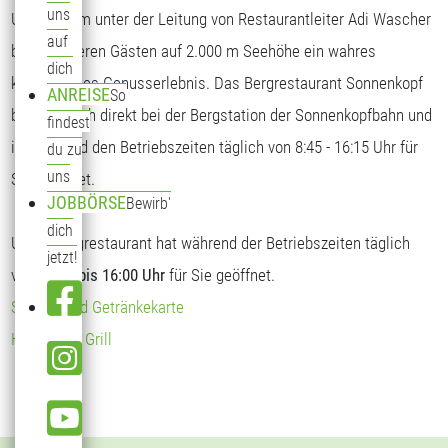
uns
Unser Team unter der Leitung von Restaurantleiter Adi Wascher
auf
bietet unseren Gästen auf 2.000 m Seehöhe ein wahres
dich
kulinarisches Genusserlebnis. Das Bergrestaurant Sonnenkopf
ANREISE
So
befindet sich direkt bei der Bergstation der Sonnenkopfbahn und
findest
ist während den Betriebszeiten täglich von 8:45 - 16:15 Uhr für
du zu
uns
Sie geöffnet.
JOBBÖRSE
Bewirb'
dich
Unser Bergrestaurant hat während der Betriebszeiten täglich
jetzt!
von
09:00 bis 16:00 Uhr
für Sie geöffnet.
Speise- und Getränkekarte
Hendl vom Grill