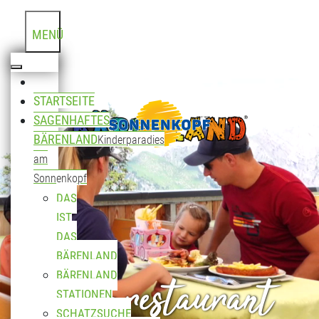
MENÜ
STARTSEITE
SAGENHAFTES
BÄRENLAND
Kinderparadies
am
Sonnenkopf
DAS
IST
DAS
BÄRENLAND
Bergrestaurant
BÄRENLAND
STATIONEN
SCHATZSUCHE