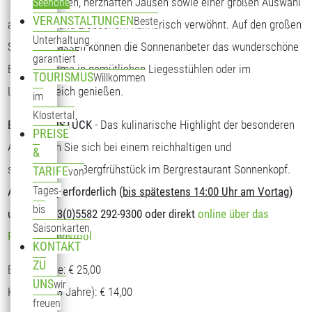
Tagesgerichten, herzhaften Jausen sowie einer großen Auswahl
Seehöhe
VERANSTALTUNGEN
Beste
an Kuchen und Eisbechern kulinarisch verwöhnt. Auf den großen
Unterhaltung
Sonnenterrassen können die Sonnenanbeter das wunderschöne
garantiert
Bergpanorama in gemütlichen Liegesstühlen oder im
TOURISMUS
Willkommen
Loungebereich genießen.
im
Klostertal
BERGFRÜHSTÜCK
- Das kulinarische Highlight der besonderen
PREISE
Art. Stärken Sie sich bei einem reichhaltigen und
&
schmackhaften Bergfrühstück im Bergrestaurant Sonnenkopf.
TARIFE
von
Tages-
Anmeldung erforderlich (
bis spätestens 14:00 Uhr am Vortag
)
bis
unter T: +43(0)5582 292-9300 oder direkt
online über das
Saisonkarten
Reservierungstool
KONTAKT
ZU
Erwachsene: € 25,00
UNS
wir
Kinder (5-13 Jahre): € 14,00
freuen