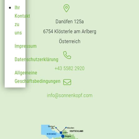
Ihr
Kontakt
Danöfen 125a
zu
6754 Klösterle am Arlberg
uns
Österreich
Impressum
Datenschutzerklärung
+43 5582 2920
Allgemeine
Geschäftsbedingungen
info@sonnenkopf.com