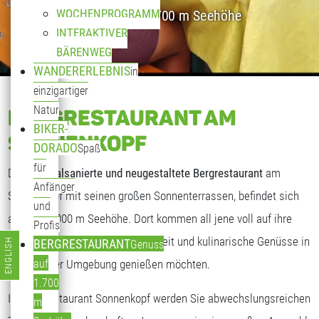
WOCHENPROGRAMM
Genuss auf 1.700 m Seehöhe
INTERAKTIVER
BÄRENWEG
WANDERERLEBNIS
in
einzigartiger
Natur
BERGRESTAURANT AM
BIKER-
SONNENKOPF
DORADO
Spaß
für
Das
generalsanierte und neugestaltete Bergrestaurant
am
Anfänger
Sonnenkopf mit seinen großen Sonnenterrassen, befindet sich
und
auf fast 2.000 m Seehöhe. Dort kommen all jene voll auf ihre
Profis
Kosten, die freundliche Gastlichkeit und kulinarische Genüsse in
ENGLISH
BERGRESTAURANT
Genuss
Sprache auswählen
traumhafter Umgebung genießen möchten.
auf
1.700
Im Bergrestaurant Sonnenkopf werden Sie abwechslungsreichen
m