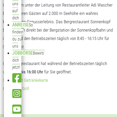
uns
Unser Team unter der Leitung von Restaurantleiter Adi Wascher
auf
bietet unseren Gästen auf 2.000 m Seehöhe ein wahres
dich
kulinarisches Genusserlebnis. Das Bergrestaurant Sonnenkopf
ANREISE
So
befindet sich direkt bei der Bergstation der Sonnenkopfbahn und
findest
ist während den Betriebszeiten täglich von 8:45 - 16:15 Uhr für
du zu
uns
Sie geöffnet.
JOBBÖRSE
Bewirb'
dich
Unser Bergrestaurant hat während der Betriebszeiten täglich
jetzt!
von
09:00 bis 16:00 Uhr
für Sie geöffnet.
Speise- und Getränkekarte
Hendl vom Grill