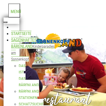
MENÜ
STARTSEITE
SAGENHAFTES
BÄRENLAND
Kinderparadies
am
Sonnenkopf
DAS
IST
DAS
BÄRENLAND
Bergrestaurant
BÄRENLAND
STATIONEN
SCHATZSUCHE