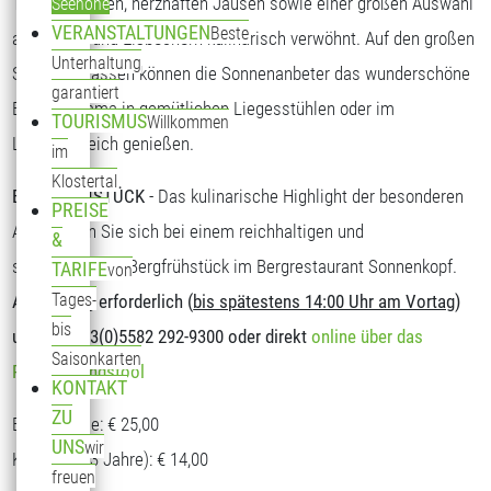
Tagesgerichten, herzhaften Jausen sowie einer großen Auswahl
Seehöhe
VERANSTALTUNGEN
Beste
an Kuchen und Eisbechern kulinarisch verwöhnt. Auf den großen
Unterhaltung
Sonnenterrassen können die Sonnenanbeter das wunderschöne
garantiert
Bergpanorama in gemütlichen Liegesstühlen oder im
TOURISMUS
Willkommen
Loungebereich genießen.
im
Klostertal
BERGFRÜHSTÜCK
- Das kulinarische Highlight der besonderen
PREISE
Art. Stärken Sie sich bei einem reichhaltigen und
&
schmackhaften Bergfrühstück im Bergrestaurant Sonnenkopf.
TARIFE
von
Tages-
Anmeldung erforderlich (
bis spätestens 14:00 Uhr am Vortag
)
bis
unter T: +43(0)5582 292-9300 oder direkt
online über das
Saisonkarten
Reservierungstool
KONTAKT
ZU
Erwachsene: € 25,00
UNS
wir
Kinder (5-13 Jahre): € 14,00
freuen