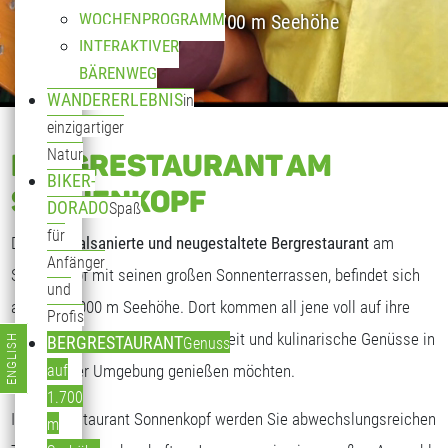
WOCHENPROGRAMM
Genuss auf 1.700 m Seehöhe
INTERAKTIVER
BÄRENWEG
WANDERERLEBNIS
in
einzigartiger
Natur
BERGRESTAURANT AM
BIKER-
SONNENKOPF
DORADO
Spaß
für
Das
generalsanierte und neugestaltete Bergrestaurant
am
Anfänger
Sonnenkopf mit seinen großen Sonnenterrassen, befindet sich
und
auf fast 2.000 m Seehöhe. Dort kommen all jene voll auf ihre
Profis
Kosten, die freundliche Gastlichkeit und kulinarische Genüsse in
ENGLISH
BERGRESTAURANT
Genuss
Sprache auswählen
traumhafter Umgebung genießen möchten.
auf
1.700
Im Bergrestaurant Sonnenkopf werden Sie abwechslungsreichen
m