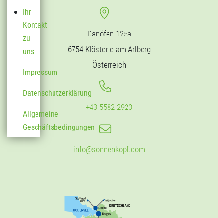
Ihr
Kontakt
Danöfen 125a
zu
6754 Klösterle am Arlberg
uns
Österreich
Impressum
Datenschutzerklärung
+43 5582 2920
Allgemeine
Geschäftsbedingungen
info@sonnenkopf.com