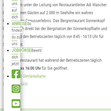
uns
Unser Team unter der Leitung von Restaurantleiter Adi Wascher
auf
bietet unseren Gästen auf 2.000 m Seehöhe ein wahres
dich
kulinarisches Genusserlebnis. Das Bergrestaurant Sonnenkopf
ANREISE
So
befindet sich direkt bei der Bergstation der Sonnenkopfbahn und
findest
ist während den Betriebszeiten täglich von 8:45 - 16:15 Uhr für
du zu
uns
Sie geöffnet.
JOBBÖRSE
Bewirb'
dich
Unser Bergrestaurant hat während der Betriebszeiten täglich
jetzt!
von
09:00 bis 16:00 Uhr
für Sie geöffnet.
Speise- und Getränkekarte
Hendl vom Grill