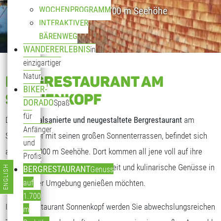
WOCHENPROGRAMM
Genuss auf 1.700 m Seehöhe
INTERAKTIVER
BÄRENWEG
WANDERERLEBNIS
in
einzigartiger
Natur
BERGRESTAURANT AM
BIKER-
SONNENKOPF
DORADO
Spaß
für
Das
generalsanierte und neugestaltete Bergrestaurant
am
Anfänger
Sonnenkopf mit seinen großen Sonnenterrassen, befindet sich
und
auf fast 2.000 m Seehöhe. Dort kommen all jene voll auf ihre
Profis
Kosten, die freundliche Gastlichkeit und kulinarische Genüsse in
ENGLISH
BERGRESTAURANT
Genuss
Sprache auswählen
traumhafter Umgebung genießen möchten.
auf
1.700
Im Bergrestaurant Sonnenkopf werden Sie abwechslungsreichen
m