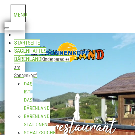
MENÜ
STARTSEITE
SAGENHAFTES
BÄRENLAND
Kinderparadies
am
Sonnenkopf
DAS
IST
DAS
BÄRENLAND
Bergrestaurant
BÄRENLAND
STATIONEN
SCHATZSUCHE