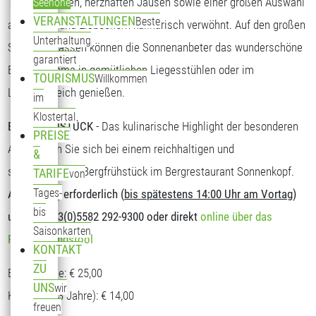
Tagesgerichten, herzhaften Jausen sowie einer großen Auswahl
Seehöhe
VERANSTALTUNGEN
Beste
an Kuchen und Eisbechern kulinarisch verwöhnt. Auf den großen
Unterhaltung
Sonnenterrassen können die Sonnenanbeter das wunderschöne
garantiert
Bergpanorama in gemütlichen Liegesstühlen oder im
TOURISMUS
Willkommen
Loungebereich genießen.
im
Klostertal
BERGFRÜHSTÜCK
- Das kulinarische Highlight der besonderen
PREISE
Art. Stärken Sie sich bei einem reichhaltigen und
&
schmackhaften Bergfrühstück im Bergrestaurant Sonnenkopf.
TARIFE
von
Tages-
Anmeldung erforderlich (
bis spätestens 14:00 Uhr am Vortag
)
bis
unter T: +43(0)5582 292-9300 oder direkt
online über das
Saisonkarten
Reservierungstool
KONTAKT
ZU
Erwachsene: € 25,00
UNS
wir
Kinder (5-13 Jahre): € 14,00
freuen