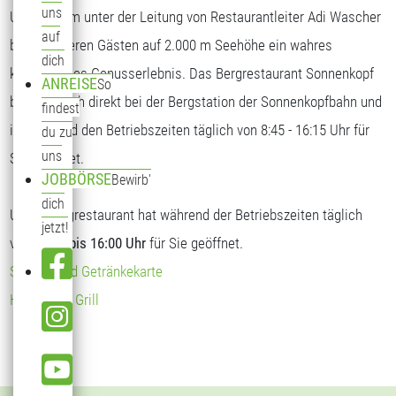
uns
Unser Team unter der Leitung von Restaurantleiter Adi Wascher
auf
bietet unseren Gästen auf 2.000 m Seehöhe ein wahres
dich
kulinarisches Genusserlebnis. Das Bergrestaurant Sonnenkopf
ANREISE
So
befindet sich direkt bei der Bergstation der Sonnenkopfbahn und
findest
ist während den Betriebszeiten täglich von 8:45 - 16:15 Uhr für
du zu
uns
Sie geöffnet.
JOBBÖRSE
Bewirb'
dich
Unser Bergrestaurant hat während der Betriebszeiten täglich
jetzt!
von
09:00 bis 16:00 Uhr
für Sie geöffnet.
Speise- und Getränkekarte
Hendl vom Grill