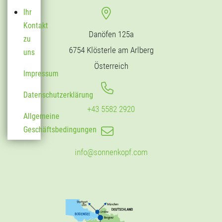
Ihr
Kontakt
Danöfen 125a
zu
6754 Klösterle am Arlberg
uns
Österreich
Impressum
Datenschutzerklärung
+43 5582 2920
Allgemeine
Geschäftsbedingungen
info@sonnenkopf.com