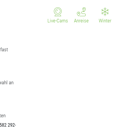
Live-Cams
Anreise
Winter
fast
wahl an
ten
5582 292-