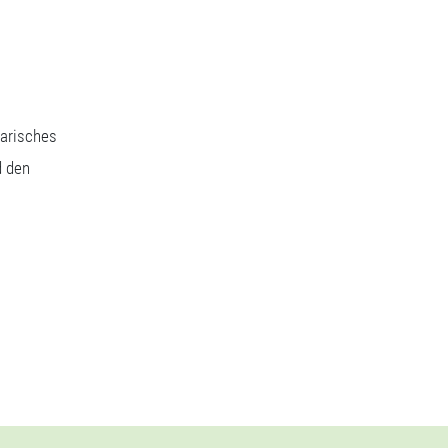
narisches
d den