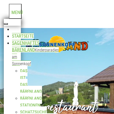
MENÜ
STARTSEITE
SAGENHAFTES
BÄRENLAND
Kinderparadies
am
Sonnenkopf
DAS
IST
DAS
BÄRENLAND
Bergrestaurant
BÄRENLAND
STATIONEN
SCHATZSUCHE