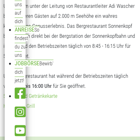
uns
Unser Team unter der Leitung von Restaurantleiter Adi Wascher
auf
bietet unseren Gästen auf 2.000 m Seehöhe ein wahres
dich
kulinarisches Genusserlebnis. Das Bergrestaurant Sonnenkopf
ANREISE
So
befindet sich direkt bei der Bergstation der Sonnenkopfbahn und
findest
ist während den Betriebszeiten täglich von 8:45 - 16:15 Uhr für
du zu
uns
Sie geöffnet.
JOBBÖRSE
Bewirb'
dich
Unser Bergrestaurant hat während der Betriebszeiten täglich
jetzt!
von
09:00 bis 16:00 Uhr
für Sie geöffnet.
Speise- und Getränkekarte
Hendl vom Grill