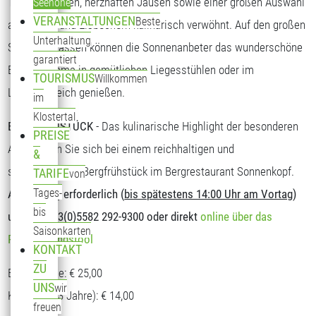
Tagesgerichten, herzhaften Jausen sowie einer großen Auswahl
Seehöhe
VERANSTALTUNGEN
Beste
an Kuchen und Eisbechern kulinarisch verwöhnt. Auf den großen
Unterhaltung
Sonnenterrassen können die Sonnenanbeter das wunderschöne
garantiert
Bergpanorama in gemütlichen Liegesstühlen oder im
TOURISMUS
Willkommen
Loungebereich genießen.
im
Klostertal
BERGFRÜHSTÜCK
- Das kulinarische Highlight der besonderen
PREISE
Art. Stärken Sie sich bei einem reichhaltigen und
&
schmackhaften Bergfrühstück im Bergrestaurant Sonnenkopf.
TARIFE
von
Tages-
Anmeldung erforderlich (
bis spätestens 14:00 Uhr am Vortag
)
bis
unter T: +43(0)5582 292-9300 oder direkt
online über das
Saisonkarten
Reservierungstool
KONTAKT
ZU
Erwachsene: € 25,00
UNS
wir
Kinder (5-13 Jahre): € 14,00
freuen