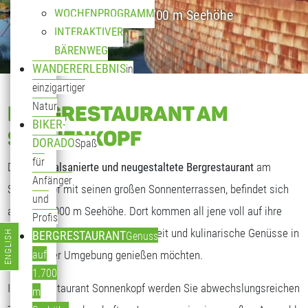
WOCHENPROGRAMM
Genuss auf 1.700 m Seehöhe
INTERAKTIVER
BÄRENWEG
WANDERERLEBNIS
in
einzigartiger
Natur
BERGRESTAURANT AM
BIKER-
SONNENKOPF
DORADO
Spaß
für
Das
generalsanierte und neugestaltete Bergrestaurant
am
Anfänger
Sonnenkopf mit seinen großen Sonnenterrassen, befindet sich
und
auf fast 2.000 m Seehöhe. Dort kommen all jene voll auf ihre
Profis
Kosten, die freundliche Gastlichkeit und kulinarische Genüsse in
ENGLISH
BERGRESTAURANT
Genuss
Sprache auswählen
traumhafter Umgebung genießen möchten.
auf
1.700
Im Bergrestaurant Sonnenkopf werden Sie abwechslungsreichen
m