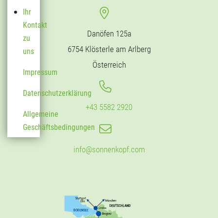
Ihr
Kontakt
Danöfen 125a
zu
6754 Klösterle am Arlberg
uns
Österreich
Impressum
Datenschutzerklärung
+43 5582 2920
Allgemeine
Geschäftsbedingungen
info@sonnenkopf.com