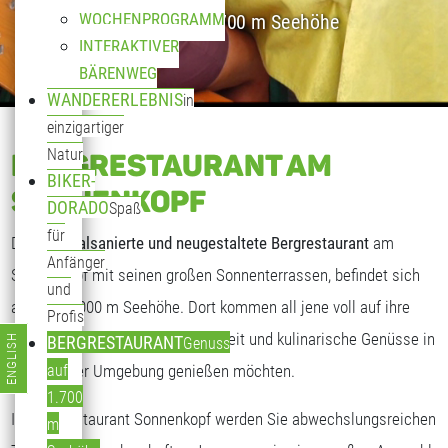
WOCHENPROGRAMM
Genuss auf 1.700 m Seehöhe
INTERAKTIVER
BÄRENWEG
WANDERERLEBNIS
in
einzigartiger
Natur
BERGRESTAURANT AM
BIKER-
SONNENKOPF
DORADO
Spaß
für
Das
generalsanierte und neugestaltete Bergrestaurant
am
Anfänger
Sonnenkopf mit seinen großen Sonnenterrassen, befindet sich
und
auf fast 2.000 m Seehöhe. Dort kommen all jene voll auf ihre
Profis
Kosten, die freundliche Gastlichkeit und kulinarische Genüsse in
ENGLISH
BERGRESTAURANT
Genuss
Sprache auswählen
traumhafter Umgebung genießen möchten.
auf
1.700
Im Bergrestaurant Sonnenkopf werden Sie abwechslungsreichen
m