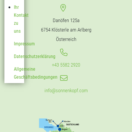
Ihr
Kontakt
Danöfen 125a
zu
6754 Klösterle am Arlberg
uns
Österreich
Impressum
Datenschutzerklärung
+43 5582 2920
Allgemeine
Geschäftsbedingungen
info@sonnenkopf.com