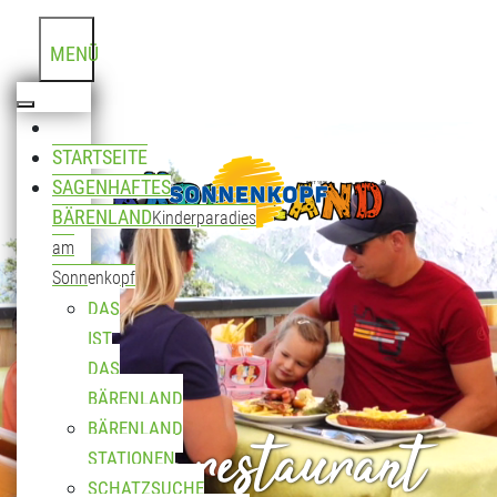
MENÜ
STARTSEITE
SAGENHAFTES
BÄRENLAND
Kinderparadies
am
Sonnenkopf
DAS
IST
DAS
BÄRENLAND
Bergrestaurant
BÄRENLAND
STATIONEN
SCHATZSUCHE