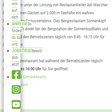
uns
Unser Team unter der Leitung von Restaurantleiter Adi Wascher
auf
bietet unseren Gästen auf 2.000 m Seehöhe ein wahres
dich
kulinarisches Genusserlebnis. Das Bergrestaurant Sonnenkopf
ANREISE
So
befindet sich direkt bei der Bergstation der Sonnenkopfbahn und
findest
ist während den Betriebszeiten täglich von 8:45 - 16:15 Uhr für
du zu
uns
Sie geöffnet.
JOBBÖRSE
Bewirb'
dich
Unser Bergrestaurant hat während der Betriebszeiten täglich
jetzt!
von
09:00 bis 16:00 Uhr
für Sie geöffnet.
Speise- und Getränkekarte
Hendl vom Grill