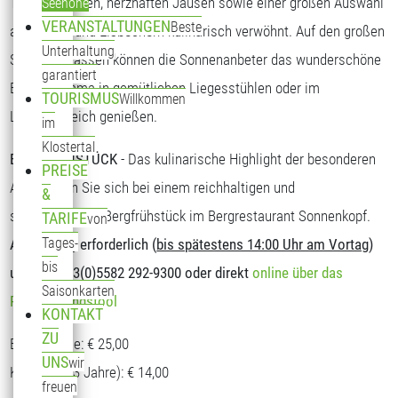
Tagesgerichten, herzhaften Jausen sowie einer großen Auswahl
Seehöhe
VERANSTALTUNGEN
Beste
an Kuchen und Eisbechern kulinarisch verwöhnt. Auf den großen
Unterhaltung
Sonnenterrassen können die Sonnenanbeter das wunderschöne
garantiert
Bergpanorama in gemütlichen Liegesstühlen oder im
TOURISMUS
Willkommen
Loungebereich genießen.
im
Klostertal
BERGFRÜHSTÜCK
- Das kulinarische Highlight der besonderen
PREISE
Art. Stärken Sie sich bei einem reichhaltigen und
&
schmackhaften Bergfrühstück im Bergrestaurant Sonnenkopf.
TARIFE
von
Tages-
Anmeldung erforderlich (
bis spätestens 14:00 Uhr am Vortag
)
bis
unter T: +43(0)5582 292-9300 oder direkt
online über das
Saisonkarten
Reservierungstool
KONTAKT
ZU
Erwachsene: € 25,00
UNS
wir
Kinder (5-13 Jahre): € 14,00
freuen