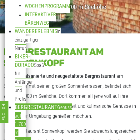
WOCHENPROGRAMM
Genuss auf 1.700 m Seehöhe
INTERAKTIVER
BÄRENWEG
WANDERERLEBNIS
in
einzigartiger
Natur
BERGRESTAURANT AM
BIKER-
SONNENKOPF
DORADO
Spaß
für
Das
generalsanierte und neugestaltete Bergrestaurant
am
Anfänger
Sonnenkopf mit seinen großen Sonnenterrassen, befindet sich
und
auf fast 2.000 m Seehöhe. Dort kommen all jene voll auf ihre
Profis
Kosten, die freundliche Gastlichkeit und kulinarische Genüsse in
ENGLISH
BERGRESTAURANT
Genuss
Sprache auswählen
traumhafter Umgebung genießen möchten.
auf
1.700
Im Bergrestaurant Sonnenkopf werden Sie abwechslungsreichen
m