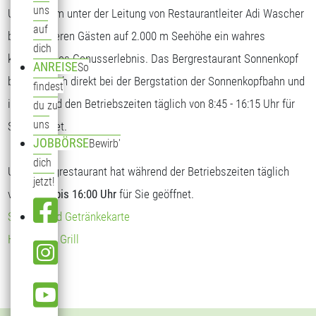
uns
Unser Team unter der Leitung von Restaurantleiter Adi Wascher
auf
bietet unseren Gästen auf 2.000 m Seehöhe ein wahres
dich
kulinarisches Genusserlebnis. Das Bergrestaurant Sonnenkopf
ANREISE
So
befindet sich direkt bei der Bergstation der Sonnenkopfbahn und
findest
ist während den Betriebszeiten täglich von 8:45 - 16:15 Uhr für
du zu
uns
Sie geöffnet.
JOBBÖRSE
Bewirb'
dich
Unser Bergrestaurant hat während der Betriebszeiten täglich
jetzt!
von
09:00 bis 16:00 Uhr
für Sie geöffnet.
Speise- und Getränkekarte
Hendl vom Grill