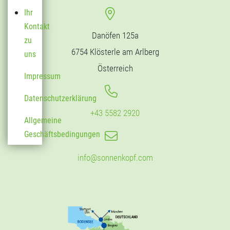
Ihr
Kontakt
Danöfen 125a
zu
6754 Klösterle am Arlberg
uns
Österreich
Impressum
Datenschutzerklärung
+43 5582 2920
Allgemeine
Geschäftsbedingungen
info@sonnenkopf.com