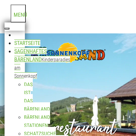
MENÜ
STARTSEITE
SAGENHAFTES
BÄRENLAND
Kinderparadies
am
Sonnenkopf
DAS
IST
DAS
BÄRENLAND
Bergrestaurant
BÄRENLAND
STATIONEN
SCHATZSUCHE