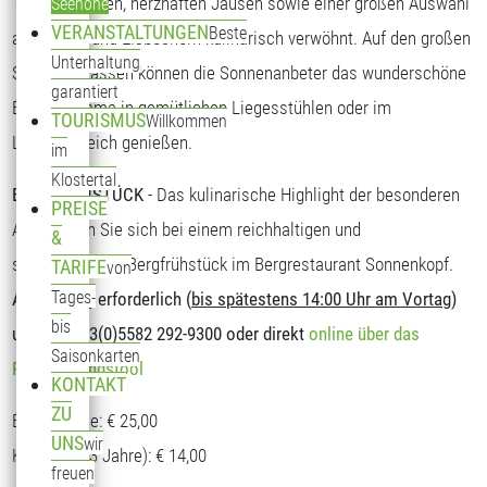
Tagesgerichten, herzhaften Jausen sowie einer großen Auswahl
Seehöhe
VERANSTALTUNGEN
Beste
an Kuchen und Eisbechern kulinarisch verwöhnt. Auf den großen
Unterhaltung
Sonnenterrassen können die Sonnenanbeter das wunderschöne
garantiert
Bergpanorama in gemütlichen Liegesstühlen oder im
TOURISMUS
Willkommen
Loungebereich genießen.
im
Klostertal
BERGFRÜHSTÜCK
- Das kulinarische Highlight der besonderen
PREISE
Art. Stärken Sie sich bei einem reichhaltigen und
&
schmackhaften Bergfrühstück im Bergrestaurant Sonnenkopf.
TARIFE
von
Tages-
Anmeldung erforderlich (
bis spätestens 14:00 Uhr am Vortag
)
bis
unter T: +43(0)5582 292-9300 oder direkt
online über das
Saisonkarten
Reservierungstool
KONTAKT
ZU
Erwachsene: € 25,00
UNS
wir
Kinder (5-13 Jahre): € 14,00
freuen