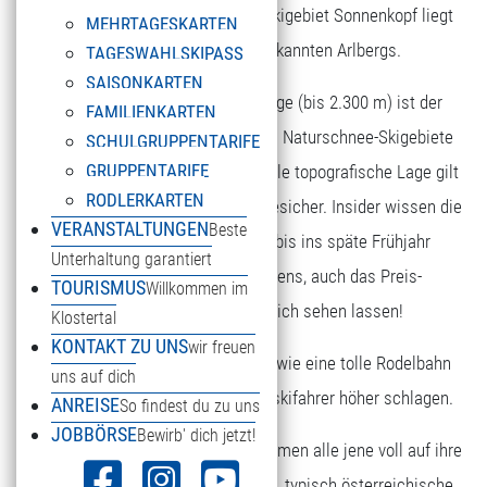
bekannte und beliebte Familien-Skigebiet Sonnenkopf liegt
MEHRTAGESKARTEN
direkt am Fuße des weltbekannten Arlbergs.
TAGESWAHLSKIPASS
SAISONKARTEN
Aufgrund der optimalen Höhenlage (bis 2.300 m) ist der
FAMILIENKARTEN
Sonnenkopf als eines der wenigen Naturschnee-Skigebiete
SCHULGRUPPENTARIFE
GRUPPENTARIFE
bekannt. Begünstigt durch die ideale topografische Lage gilt
RODLERKARTEN
der Sonnenkopf als äußerst schneesicher. Insider wissen die
VERANSTALTUNGEN
Beste
hervorragende Schneequalität bis ins späte Frühjahr
Unterhaltung garantiert
besonders zu schätzen. Übrigens, auch das Preis-
TOURISMUS
Willkommen im
Leistungsverhältnis kann sich sehen lassen!
Klostertal
KONTAKT ZU UNS
wir freuen
Erholsame Winterwanderwege sowie eine tolle Rodelbahn
uns auf dich
lassen auch die Herzen der Nichtskifahrer höher schlagen.
ANREISE
So findest du zu uns
JOBBÖRSE
Bewirb' dich jetzt!
In insgesamt drei Restaurants kommen alle jene voll auf ihre
Kosten, die freundliche Bedienung, typisch österreichische