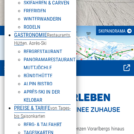
SKIFAHREN & CARVEN
FREERIDEN
WINTERWANDERN
RODELN
Wetter
SKIPANORAMA
GASTRONOMIE
Restaurants,
Hütten, Après-Ski
BERGRESTAURANT
PANORAMARESTAURANT
MUTTJÖCHLE
Schnee- und Pistenbericht
BÜNDTHÜTTE
ALPIN BISTRO
APRÈS-SKI IN DER
WINTER ERLEBEN
KELOBAR
PREISE & TARIFE
von Tages-
WO SONNE UND SCHNEE ZUHAUSE
bis Saisonkarten
SIND!
BERG- & TALFAHRT
Das mittlerweile weit über die Grenzen Vorarlbergs hinaus
TAGESKARTEN