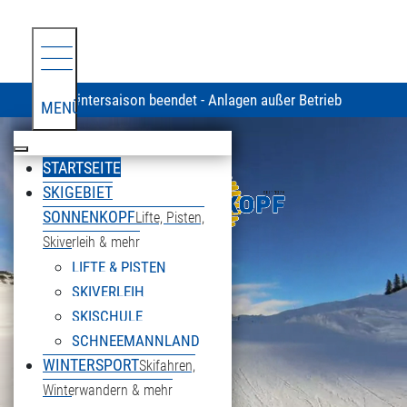
Wintersaison beendet - Anlagen außer Betrieb
MENÜ
STARTSEITE
SKIGEBIET
SONNENKOPF
Lifte, Pisten,
Skiverleih & mehr
LIFTE & PISTEN
SKIVERLEIH
SKISCHULE
SCHNEEMANNLAND
WINTERSPORT
Skifahren,
Winterwandern & mehr