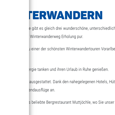
& WINTERWANDERN
 2.000 m Seehöhe gibt es gleich drei wunderschöne, unterschiedlic
eren 2 km langen Winterwanderweg Erholung pur.
ttjöchle zählt zu einer der schönsten Winterwandertouren Vorarlb
r, viel Kraft und Energie tanken und ihren Urlaub in Ruhe genießen.
ten Ruhebänken ausgestattet. Dank den nahegelegenen Hotels, Hütt
aube oder Wochenendausflüge an.
rreichen Sie das beliebte Bergrestaurant Muttjöchle, wo Sie unser 