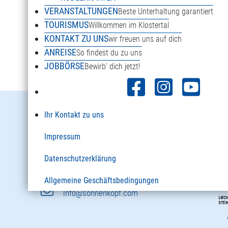
VERANSTALTUNGEN
Beste Unterhaltung garantiert
TOURISMUS
Willkommen im Klostertal
KONTAKT ZU UNS
wir freuen uns auf dich
Weitere Winterwandertipps
ANREISE
So findest du zu uns
JOBBÖRSE
Bewirb' dich jetzt!
Danöfen 125a
Ihr Kontakt zu uns
6754 Klösterle am Arlberg
Impressum
Österreich
Datenschutzerklärung
+43 5582 2920
Allgemeine Geschäftsbedingungen
info@sonnenkopf.com