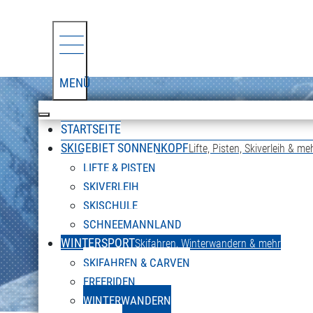
MENÜ
STARTSEITE
SKIGEBIET SONNENKOPF
Lifte, Pisten, Skiverleih & me
LIFTE & PISTEN
SKIVERLEIH
SKISCHULE
SCHNEEMANNLAND
WINTERSPORT
Skifahren, Winterwandern & mehr
SKIFAHREN & CARVEN
FREERIDEN
WINTERWANDERN