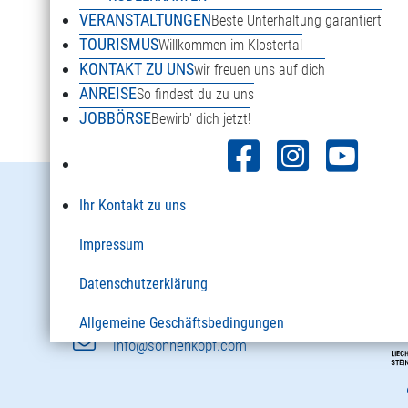
VERANSTALTUNGEN
Beste Unterhaltung garantiert
TOURISMUS
Willkommen im Klostertal
KONTAKT ZU UNS
wir freuen uns auf dich
Weitere Winterwandertipps
ANREISE
So findest du zu uns
JOBBÖRSE
Bewirb' dich jetzt!
Danöfen 125a
Ihr Kontakt zu uns
6754 Klösterle am Arlberg
Impressum
Österreich
Datenschutzerklärung
+43 5582 2920
Allgemeine Geschäftsbedingungen
info@sonnenkopf.com