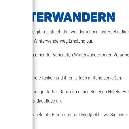
& WINTERWANDERN
 2.000 m Seehöhe gibt es gleich drei wunderschöne, unterschiedlic
eren 2 km langen Winterwanderweg Erholung pur.
ttjöchle zählt zu einer der schönsten Winterwandertouren Vorarlb
r, viel Kraft und Energie tanken und ihren Urlaub in Ruhe genießen.
ten Ruhebänken ausgestattet. Dank den nahegelegenen Hotels, Hütt
aube oder Wochenendausflüge an.
rreichen Sie das beliebte Bergrestaurant Muttjöchle, wo Sie unser 