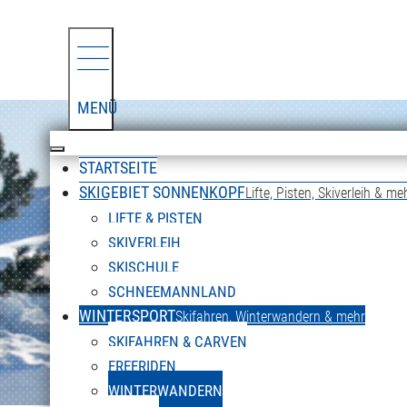
MENÜ
STARTSEITE
SKIGEBIET SONNENKOPF
Lifte, Pisten, Skiverleih & me
LIFTE & PISTEN
SKIVERLEIH
SKISCHULE
SCHNEEMANNLAND
WINTERSPORT
Skifahren, Winterwandern & mehr
SKIFAHREN & CARVEN
FREERIDEN
WINTERWANDERN