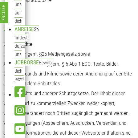
uns
ENGLISH
1050 Wien
Sprache auswählen
auf
Österreich
dich
ANREISE
www.modicus.at
So
findest
Urheberrechte
du zu
Impressum gem. §25 Mediengesetz sowie
uns
JOBBÖRSE
Bewirb'
Anbieteridentifizierung gem. § 5 Abs 1 ECG. Texte, Bilder,
dich
Grafiken, Sounds und Filme sowie deren Anordnung auf der Site
jetzt!
unterliegen dem Schutz des
Urheberrechts und anderer Schutzgesetze. Der Inhalt dieser
Website darf zu kommerziellen Zwecken weder kopiert,
verbreitet, verändert noch Dritten zugänglich gemacht werden.
Vervielfältigungen (Abspeichern, Ausdrucken, Versenden und
dgl.) von Informationen, die auf dieser Webseite enthalten sind,