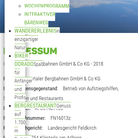
WOCHENPROGRAMM
INTERAKTIVER
BÄRENWEG
WANDERERLEBNIS
in
einzigartiger
Natur
IMPRESSUM
BIKER-
© Klostertaler Bergbahnen GmbH & Co KG - 2018
DORADO
Spaß
für
Firma
: Klostertaler Bergbahnen GmbH & Co KG
Anfänger
Unternehmensgegenstand
: Betrieb von Aufstiegshilfen,
und
Profis
Skiabfahrten und Restaurants
BERGRESTAURANT
Genuss
UID Nummer:
ATU31467105
auf
Firmenbuchnummer:
FN16013z
1.700
Firmenbuchgericht:
Landesgericht Feldkirch
m
Firmensitz:
6754 Klösterle am Arlberg