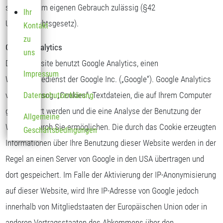
sind nur zum eigenen Gebrauch zulässig (§42
Ihr
Urheberrechtsgesetz).
Kontakt
zu
Google Analytics
uns
Diese Website benutzt Google Analytics, einen
Impressum
Webanalysedienst der Google Inc. („Google“). Google Analytics
verwendet sog. „Cookies“, Textdateien, die auf Ihrem Computer
Datenschutzerklärung
gespeichert werden und die eine Analyse der Benutzung der
Allgemeine
Website durch Sie ermöglichen. Die durch das Cookie erzeugten
Geschäftsbedingungen
Informationen über Ihre Benutzung dieser Website werden in der
Regel an einen Server von Google in den USA übertragen und
dort gespeichert. Im Falle der Aktivierung der IP-Anonymisierung
auf dieser Website, wird Ihre IP-Adresse von Google jedoch
innerhalb von Mitgliedstaaten der Europäischen Union oder in
anderen Vertragsstaaten des Abkommens über den