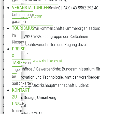
Seehöhe
VERANSTALTUNGEN
Kontaktdaten:
TEL+43-5582-292-0 | FAX +43-5582-292-40
Beste
Unterhaltung
|
info@sonnenkopf.com
garantiert
TOURISMUS
Mitgliedschaften bei der Wirtschaftskammerorganisation:
Willkommen
im
Mitglied bei WKÖ, WKV, Fachgruppe der Seilbahnen
Klostertal
Anwendbare Rechtsvorschriften und Zugang dazu:
PREISE
Seilbahngesetz
&
Gewerbeordnung:
www.ris.bka.gv.at
TARIFE
von
Aufsichtsbehörde / Gewerbehörde: Bundesministerium für
Tages-
bis
Verkehr, Innovation und Technologie, Amt der Vorarlberger
Saisonkarten
Landesregierung, Bezirkshauptmannschaft Bludenz
KONTAKT
ZU
Konzeption, Design, Umsetzung
UNS
wir
© modicus.at
freuen
Margaretenplatz 2/2/14