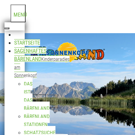
MENÜ
STARTSEITE
SAGENHAFTES
BÄRENLAND
Kinderparadies
am
Sonnenkopf
DAS
IST
DAS
BÄRENLAND
BÄRENLAND
STATIONEN
SCHATZSUCHE