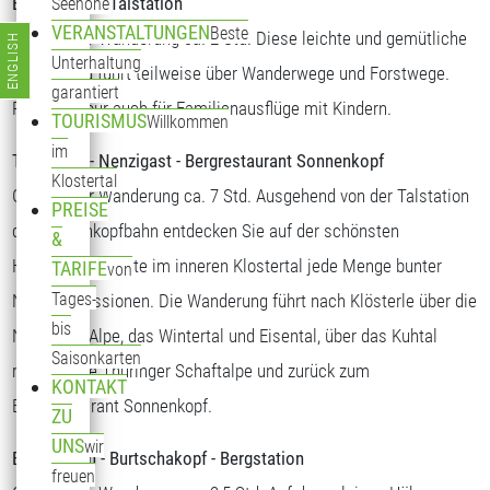
Bergstation - Talstation
Seehöhe
VERANSTALTUNGEN
Beste
Gehzeit der Wanderung ca. 2 Std. Diese leichte und gemütliche
ENGLISH
Sprache auswählen
Unterhaltung
Wanderung führt teilweise über Wanderwege und Forstwege.
garantiert
Perfekte Tour auch für Familienausflüge mit Kindern.
TOURISMUS
Willkommen
im
Talstation - Nenzigast - Bergrestaurant Sonnenkopf
Klostertal
Gehzeit der Wanderung ca. 7 Std. Ausgehend von der Talstation
PREISE
der Sonnenkopfbahn entdecken Sie auf der schönsten
&
Höhenwanderroute im inneren Klostertal jede Menge bunter
TARIFE
von
Tages-
Naturimpressionen. Die Wanderung führt nach Klösterle über die
bis
Nenzigast-Alpe, das Wintertal und Eisental, über das Kuhtal
Saisonkarten
rund um die Thüringer Schaftalpe und zurück zum
KONTAKT
Bergrestaurant Sonnenkopf.
ZU
UNS
wir
Bergstation - Burtschakopf - Bergstation
freuen