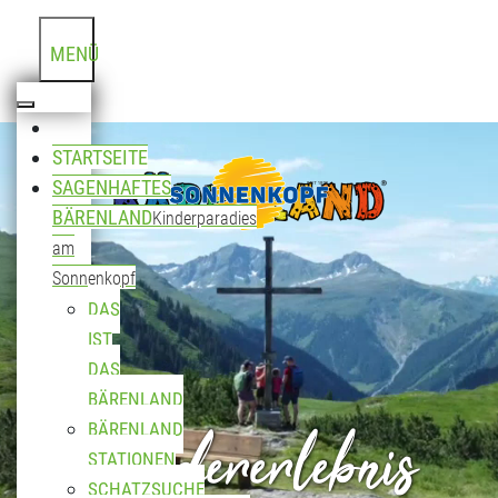
MENÜ
STARTSEITE
SAGENHAFTES
BÄRENLAND
Kinderparadies
am
Sonnenkopf
DAS
IST
DAS
BÄRENLAND
Wandererlebnis
BÄRENLAND
STATIONEN
SCHATZSUCHE