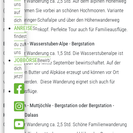
Gehzeit der Wanderung ca. 2,5 Std. Auf dem alpinen Höhenweg
uns
(Steig) kommen Sie vorbei an schönen Hochmooren. Variante
auf
bis zur Thüringer-Schafalpe und über den Höhenwanderweg
dich
ANREISE
So
retour zum Sonnenkopf. Perfekte Tour auch für Familieausflüge.
findest
Bergstation - Wasserstuben-Alpe - Bergstation
du zu
uns
Gehzeit der Wanderung ca. 1,5 Std. Die Wasserstubenalpe ist
JOBBÖRSE
Bewirb'
von Anfang Juli bis Mitte September bewirtschaftet. Auf der
dich
Alpe werden Butter und Alpkäse erzeugt und können vor Ort
jetzt!
verkostet werden. Diese Wanderung eignet sich auch für
Familienausflüge.
Bergstation - Muttjöchle - Bergstation oder Bergstation -
Kristberg - Dalaas
Gehzeit der Wanderung ca. 2,5 Std. Schöne Familienwanderung