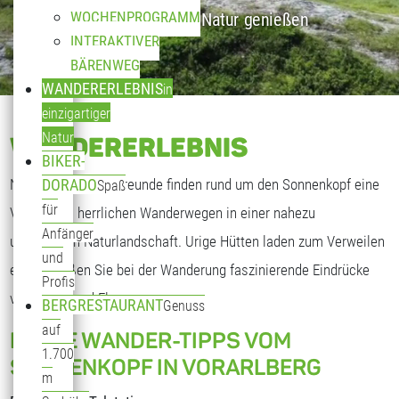
WOCHENPROGRAMM
in einzigartiger Natur genießen
INTERAKTIVER
BÄRENWEG
WANDERERLEBNIS
in
einzigartiger
Natur
WANDERERLEBNIS
BIKER-
Natur- und Wanderfreunde finden rund um den Sonnenkopf eine
DORADO
Spaß
für
Vielzahl an herrlichen Wanderwegen in einer nahezu
Anfänger
unberührten Naturlandschaft. Urige Hütten laden zum Verweilen
und
ein. Genießen Sie bei der Wanderung faszinierende Eindrücke
Profis
von Fauna und Flora.
BERGRESTAURANT
Genuss
auf
EINIGE WANDER-TIPPS VOM
1.700
SONNENKOPF IN VORARLBERG
m